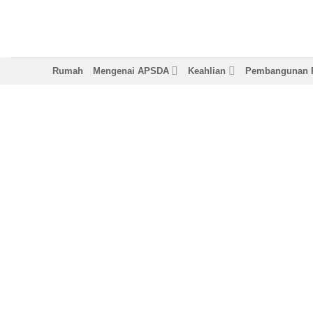
Langkau
ke
kandungan
Rumah
Mengenai APSDA
Keahlian
Pembangunan P