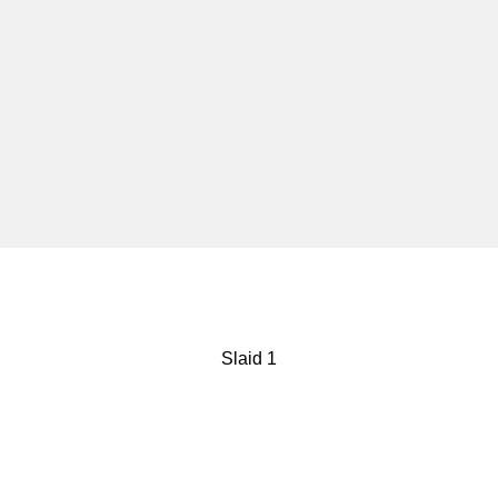
AI ANUGERA
Slaid 1
IKTIRAF DI A