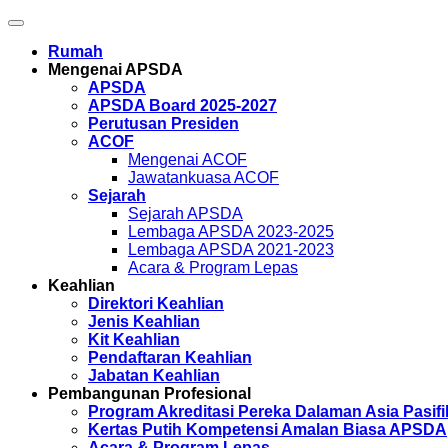
Rumah
Mengenai APSDA
APSDA
APSDA Board 2025-2027
Perutusan Presiden
ACOF
Mengenai ACOF
Jawatankuasa ACOF
Sejarah
Sejarah APSDA
Lembaga APSDA 2023-2025
Lembaga APSDA 2021-2023
Acara & Program Lepas
Keahlian
Direktori Keahlian
Jenis Keahlian
Kit Keahlian
Pendaftaran Keahlian
Jabatan Keahlian
Pembangunan Profesional
Program Akreditasi Pereka Dalaman Asia Pasifi
Kertas Putih Kompetensi Amalan Biasa APSDA
Acara & Program Lepas