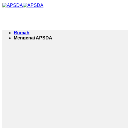
Langkau
ke
kandungan
Rumah
Mengenai APSDA