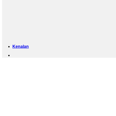
Kenalan
SENAR
DI