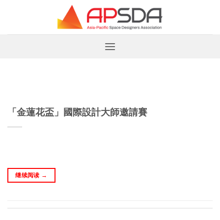
跳
到
内
容
「金蓮花盃」國際設計大師邀請賽
继续阅读
→